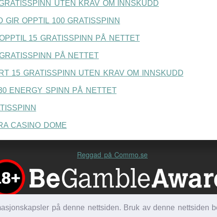
5 GRATISSPINN UTEN KRAV OM INNSKUDD
 GIR OPPTIL 100 GRATISSPINN
OPPTIL 15 GRATISSPINN PÅ NETTET
 GRATISSPINN PÅ NETTET
ORT 15 GRATISSPINN UTEN KRAV OM INNSKUDD
30 ENERGY SPINN PÅ NETTET
TISSPINN
FRA CASINO DOME
eservert.
18+. Bare ny kunder, Spill ansvarlig
Hjelpelinjen.no.
. |
Cook
asjonskapsler på denne nettsiden. Bruk av denne nettsiden bet