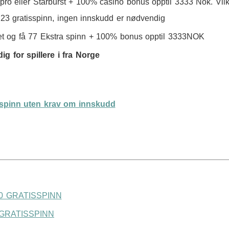
 pro eller Starburst + 100% casino bonus opptil 3333 Nok. Vilkå
 23 gratisspinn, ingen innskudd er nødvendig
det og få 77 Ekstra spinn + 100% bonus opptil 3333NOK
 for spillere i fra Norge
a spinn uten krav om innskudd
0 GRATISSPINN
 GRATISSPINN