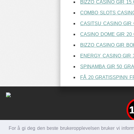
BIZZO CASINO GIR 1
COMBO SLOTS CASINO
CASITSU CASINO GIR 
CASINO DOME GIR 20
BIZZO CASINO GIR B
ENERGY CASINO GIR 
SPINAMBA GIR 50 GRA
FÅ 20 GRATISSPINN 
© 2021 Casino-spilleautomater.net. Alle rettigheter r
For å gi deg den beste brukeropplevelsen bruker vi inform