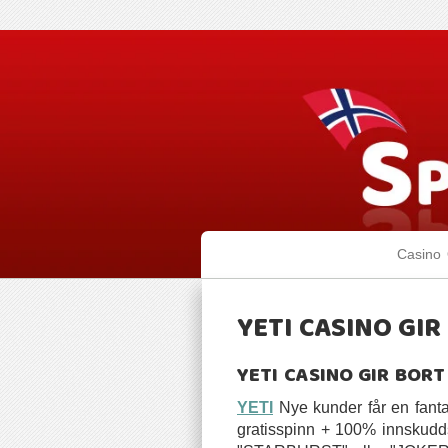
Casino 
YETI CASINO GIR
YETI CASINO GIR BORT
YETI
Nye kunder får en fant
gratisspinn + 100% innskudds