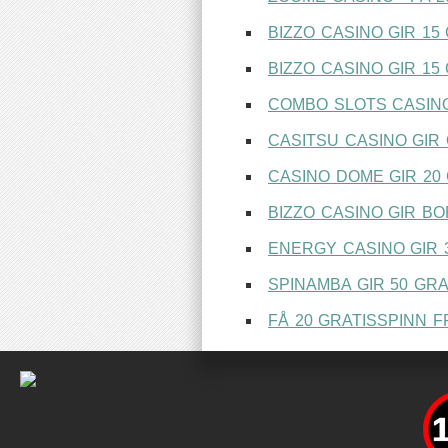
BIZZO CASINO GIR 15
BIZZO CASINO GIR 1
COMBO SLOTS CASINO
CASITSU CASINO GIR 
CASINO DOME GIR 20
BIZZO CASINO GIR B
ENERGY CASINO GIR 
SPINAMBA GIR 50 GRA
FÅ 20 GRATISSPINN 