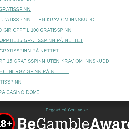
 GRATISSPINN
5 GRATISSPINN UTEN KRAV OM INNSKUDD
 GIR OPPTIL 100 GRATISSPINN
OPPTIL 15 GRATISSPINN PÅ NETTET
 GRATISSPINN PÅ NETTET
ORT 15 GRATISSPINN UTEN KRAV OM INNSKUDD
30 ENERGY SPINN PÅ NETTET
TISSPINN
FRA CASINO DOME