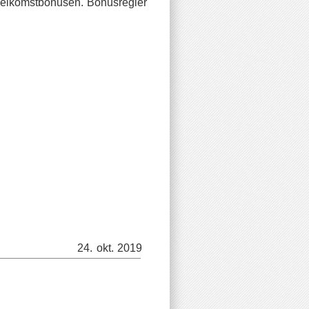
velkomstbonusen. Bonusregler
24. okt. 2019