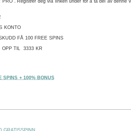
O". Registrer deg via linken under for å ta del av denne 
R
IS KONTO
SKUDD FÅ 100 FREE SPINS
 OPP TIL 3333 KR
E SPINS + 100% BONUS
0 GRATISSPINN