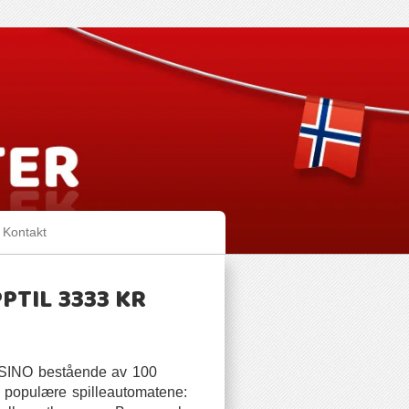
Kontakt
PTIL 3333 KR
CASINO bestående av 100
e populære spilleautomatene: