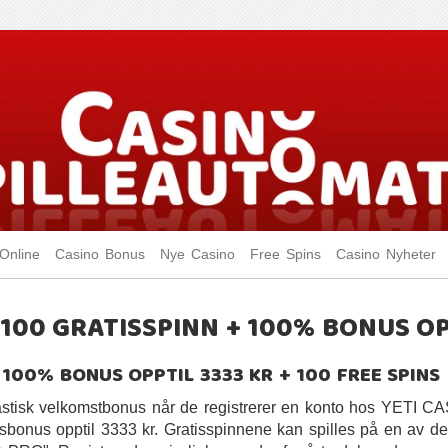
Online
Casino Bonus
Nye Casino
Free Spins
Casino Nyheter
 100 GRATISSPINN + 100% BONUS OP
 100% BONUS OPPTIL 3333 KR + 100 FREE SPINS
astisk velkomstbonus når de registrerer en konto hos YETI 
bonus opptil 3333 kr. Gratisspinnene kan spilles på en av d