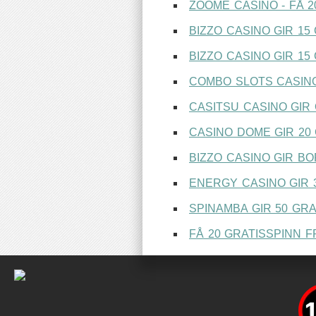
ZOOME CASINO - FÅ 2
BIZZO CASINO GIR 15
BIZZO CASINO GIR 1
COMBO SLOTS CASINO
CASITSU CASINO GIR 
CASINO DOME GIR 20
BIZZO CASINO GIR B
ENERGY CASINO GIR 
SPINAMBA GIR 50 GRA
FÅ 20 GRATISSPINN 