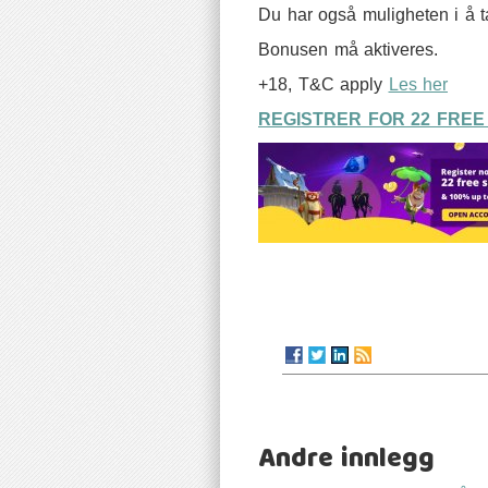
Du har også muligheten i å t
Bonusen må aktiveres.
+18, T&C apply
Les her
REGISTRER FOR 22 FREE
Andre innlegg