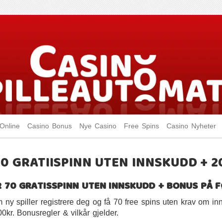
Online
Casino Bonus
Nye Casino
Free Spins
Casino Nyheter
0 GRATIISPINN UTEN INNSKUDD + 2
 70 GRATISSPINN UTEN INNSKUDD + BONUS PÅ 
y spiller registrere deg og få 70 free spins uten krav om inn
kr. Bonusregler & vilkår gjelder.