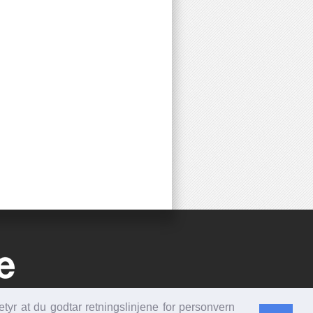
ie & Privacy Policy
|
Terms & Conditions
|
Contact us
yr at du godtar retningslinjene for personvern