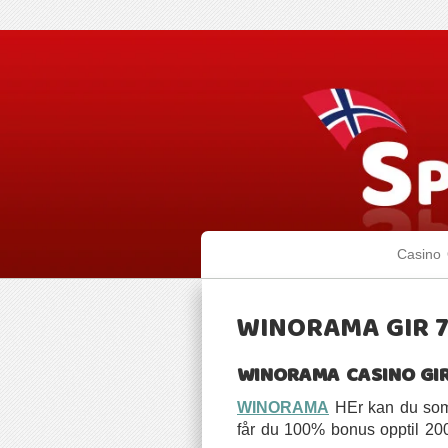
Casino 
WINORAMA GIR 7
WINORAMA CASINO GIR
WINORAMA
HEr kan du som n
får du 100% bonus opptil 2000