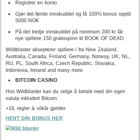
Registrer en konto
Gjør det første innskuddet og få 100% bonus opptil
5000 NOK
På det tredje innskuddet på minimum 200 kr får
nye spillere 150 gratisspinn til BOOK OF DEAD
Wildblaster aksepterer spillere i fra New Zealand,
Australia, Canada, Finland, Germany, Norway, UK, NL,
RU, PL, South Africa, Czech Republic, Slovakia,
Indonesia, Ireland and many more
BITCOIN CASINO
Hos Wildblaster kan du velge å betale med din egen
valuta inkludert Bitcoin
+18, regler & vilkår gjelder
HENT DIN BONUS HER