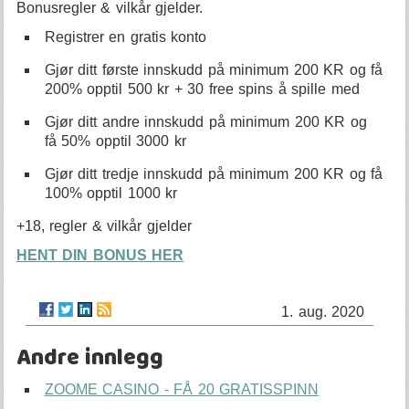
Bonusregler & vilkår gjelder.
Registrer en gratis konto
Gjør ditt første innskudd på minimum 200 KR og få
200% opptil 500 kr + 30 free spins å spille med
Gjør ditt andre innskudd på minimum 200 KR og
få 50% opptil 3000 kr
Gjør ditt tredje innskudd på minimum 200 KR og få
100% opptil 1000 kr
+18, regler & vilkår gjelder
HENT DIN BONUS HER
1. aug. 2020
Andre innlegg
ZOOME CASINO - FÅ 20 GRATISSPINN