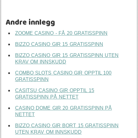
Andre innlegg
ZOOME CASINO - FÅ 20 GRATISSPINN
BIZZO CASINO GIR 15 GRATISSPINN
BIZZO CASINO GIR 15 GRATISSPINN UTEN
KRAV OM INNSKUDD
COMBO SLOTS CASINO GIR OPPTIL 100
GRATISSPINN
CASITSU CASINO GIR OPPTIL 15
GRATISSPINN PÅ NETTET
CASINO DOME GIR 20 GRATISSPINN PÅ
NETTET
BIZZO CASINO GIR BORT 15 GRATISSPINN
UTEN KRAV OM INNSKUDD