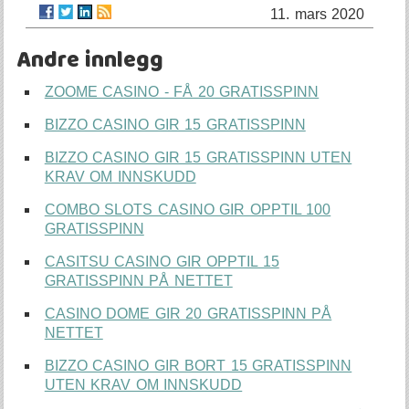
11. mars 2020
Andre innlegg
ZOOME CASINO - FÅ 20 GRATISSPINN
BIZZO CASINO GIR 15 GRATISSPINN
BIZZO CASINO GIR 15 GRATISSPINN UTEN
KRAV OM INNSKUDD
COMBO SLOTS CASINO GIR OPPTIL 100
GRATISSPINN
CASITSU CASINO GIR OPPTIL 15
GRATISSPINN PÅ NETTET
CASINO DOME GIR 20 GRATISSPINN PÅ
NETTET
BIZZO CASINO GIR BORT 15 GRATISSPINN
UTEN KRAV OM INNSKUDD