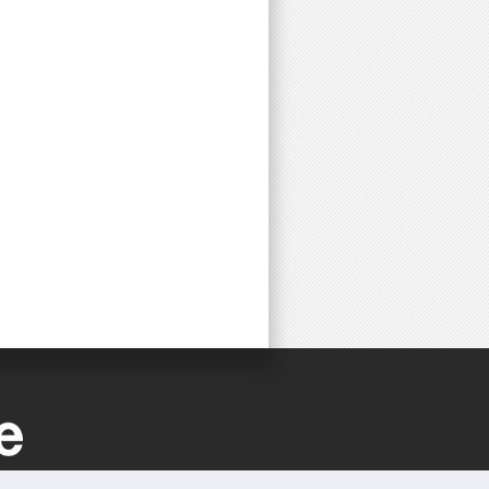
ie & Privacy Policy
|
Terms & Conditions
|
Contact us