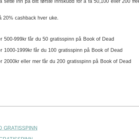
ette inn på ditt første innskudd for å få 50,100 eller 200 fre
å 20% cashback hver uke.
er 500-999kr får du 50 gratisspinn på Book of Dead
er 1000-1999kr får du 100 gratisspinn på Book of Dead
er 2000kr eller mer får du 200 gratisspinn på Book of Dead
0 GRATISSPINN