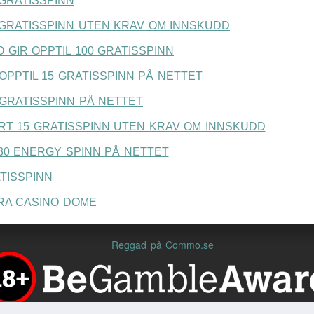
 GRATISSPINN
5 GRATISSPINN UTEN KRAV OM INNSKUDD
 GIR OPPTIL 100 GRATISSPINN
OPPTIL 15 GRATISSPINN PÅ NETTET
 GRATISSPINN PÅ NETTET
ORT 15 GRATISSPINN UTEN KRAV OM INNSKUDD
30 ENERGY SPINN PÅ NETTET
TISSPINN
FRA CASINO DOME
eservert.
18+. Bare ny kunder, Spill ansvarlig
Hjelpelinjen.no.
. |
Cook