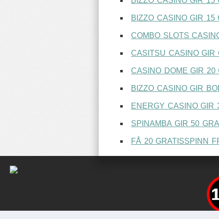
BIZZO CASINO GIR 15
BIZZO CASINO GIR 1
COMBO SLOTS CASINO
CASITSU CASINO GIR 
CASINO DOME GIR 20
BIZZO CASINO GIR B
ENERGY CASINO GIR 
SPINAMBA GIR 50 GRA
FÅ 20 GRATISSPINN 
© 2021 Casino-spilleautomater.net. Alle rettigheter r