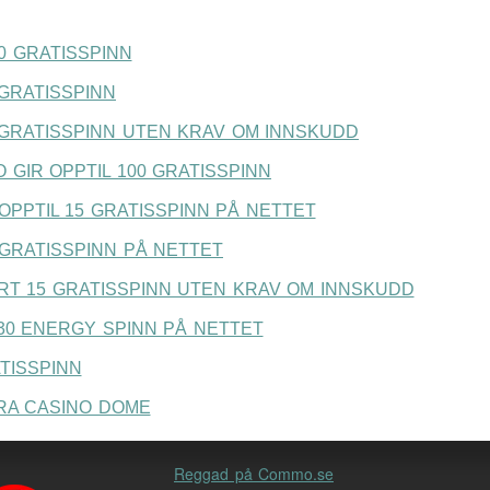
0 GRATISSPINN
 GRATISSPINN
5 GRATISSPINN UTEN KRAV OM INNSKUDD
 GIR OPPTIL 100 GRATISSPINN
OPPTIL 15 GRATISSPINN PÅ NETTET
 GRATISSPINN PÅ NETTET
ORT 15 GRATISSPINN UTEN KRAV OM INNSKUDD
30 ENERGY SPINN PÅ NETTET
TISSPINN
FRA CASINO DOME