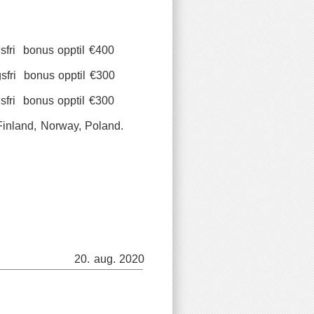
sfri bonus opptil €400
sfri bonus opptil €300
sfri bonus opptil €300
Finland, Norway, Poland.
20. aug. 2020