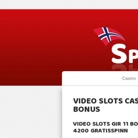
Casino 
VIDEO SLOTS CA
BONUS
VIDEO SLOTS GIR 11 B
4200 GRATISSPINN