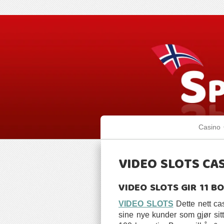
Casino 
VIDEO SLOTS CA
VIDEO SLOTS GIR 11 B
VIDEO SLOTS
Dette nett cas
sine nye kunder som gjør sit