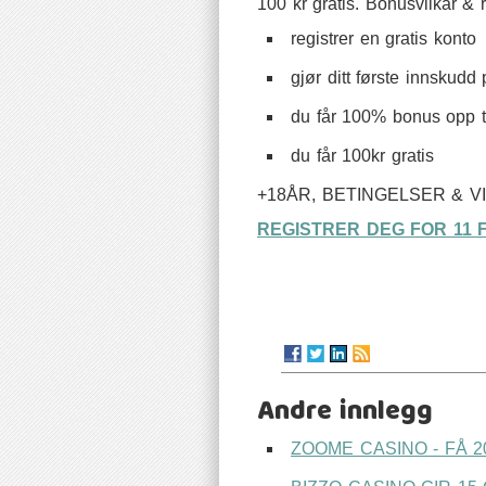
100 kr gratis. Bonusvilkår & r
registrer en gratis konto
gjør ditt første innskudd
du får 100% bonus opp t
du får 100kr gratis
+18ÅR, BETINGELSER & V
REGISTRER DEG FOR 11 F
Andre innlegg
ZOOME CASINO - FÅ 2