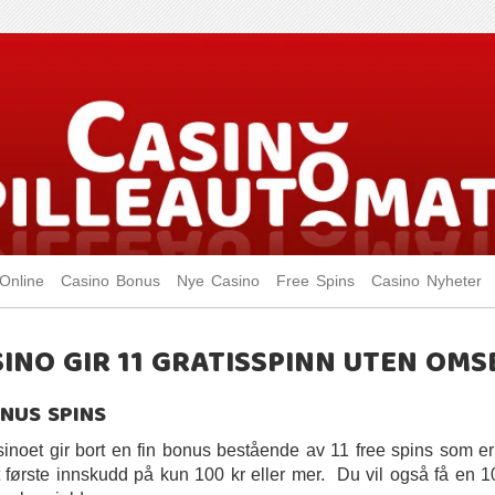
Online
Casino Bonus
Nye Casino
Free Spins
Casino Nyheter
SINO GIR 11 GRATISSPINN UTEN OM
ONUS SPINS
inoet gir bort en fin bonus bestående av 11 free spins som er 
t første innskudd på kun 100 kr eller mer. Du vil også få en 