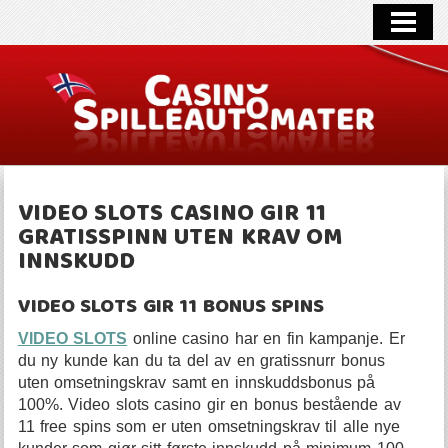
CASINO ONLINE
CASINO BONUS
NYE CASINO
FREE SPINS
CASINO NYHETER
VIDEO SLOTS CASINO GIR 11
GRATISSPINN UTEN KRAV OM
KONTAKT
INNSKUDD
VIDEO SLOTS GIR 11 BONUS SPINS
VIDEO SLOTS
online casino har en fin kampanje. Er
du ny kunde kan du ta del av en gratissnurr bonus
uten omsetningskrav samt en innskuddsbonus på
100%. Video slots casino gir en bonus bestående av
11 free spins som er uten omsetningskrav til alle nye