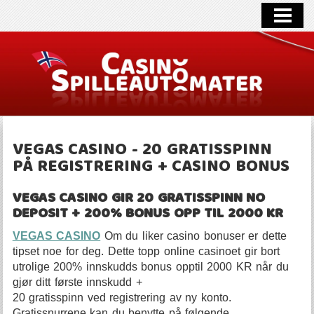
CASINO ONLINE
CASINO BONUS
NYE CASINO
FREE SPINS
CASINO NYHETER
VEGAS CASINO - 20 GRATISSPINN
PÅ REGISTRERING + CASINO BONUS
KONTAKT
VEGAS CASINO GIR 20 GRATISSPINN NO
DEPOSIT + 200% BONUS OPP TIL 2000 KR
VEGAS CASINO
Om du liker casino bonuser er dette
tipset noe for deg. Dette topp online casinoet gir bort
utrolige 200% innskudds bonus opptil 2000 KR når du
gjør ditt første innskudd +
20 gratisspinn ved registrering av ny konto.
Gratissnurrene kan du benytte på følgende