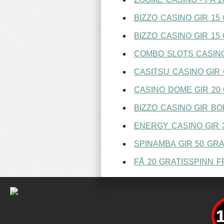
BIZZO CASINO GIR 15
BIZZO CASINO GIR 1
COMBO SLOTS CASINO
CASITSU CASINO GIR 
CASINO DOME GIR 20
BIZZO CASINO GIR B
ENERGY CASINO GIR 
SPINAMBA GIR 50 GRA
FÅ 20 GRATISSPINN 