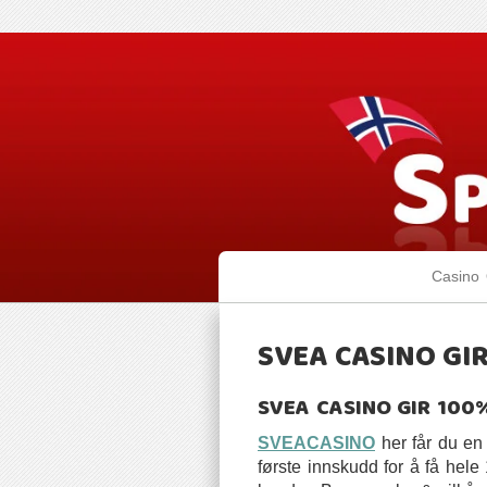
Casino 
SVEA CASINO GIR
SVEA CASINO GIR 100
SVEACASINO
her får du en 
første innskudd for å få hele