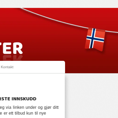
Kontakt
RSTE INNSKUDD
eg via linken under og gjør ditt
er ett tilbud kun til nye