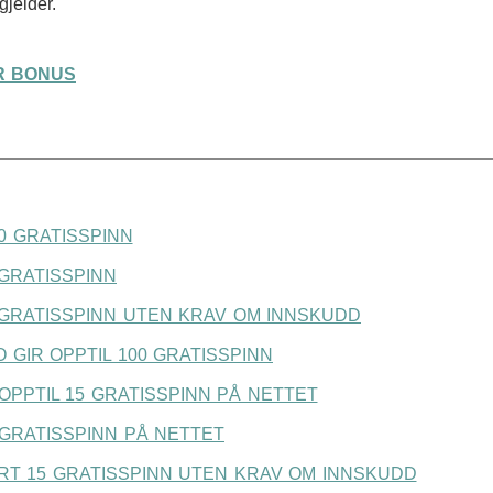
gjelder.
R BONUS
0 GRATISSPINN
 GRATISSPINN
5 GRATISSPINN UTEN KRAV OM INNSKUDD
 GIR OPPTIL 100 GRATISSPINN
OPPTIL 15 GRATISSPINN PÅ NETTET
 GRATISSPINN PÅ NETTET
ORT 15 GRATISSPINN UTEN KRAV OM INNSKUDD