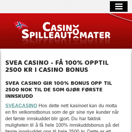
CASINO ONLINE
CASINO BONUS
NYE CASINO
FREE SPINS
CASINO NYHETER
SVEA CASINO - FÅ 100% OPPTIL
2500 KR I CASINO BONUS
KONTAKT
SVEA CASINO GIR 100% BONUS OPP TIL
2500 NOK TIL DE SOM GJØR FØRSTE
INNSKUDD
SVEACASINO
Hos dette nett kasinoet kan du motta
en fin velkomstbonus som de gir sine nye kunder når
det første innskuddet blir gjort. Du har faktisk
muligheten til å få hele 100% innskuddsbonus på det
første innskuddet opp til hele 2500 kr. Dette er ett