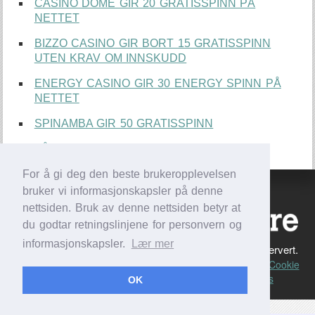
CASINO DOME GIR 20 GRATISSPINN PÅ
NETTET
BIZZO CASINO GIR BORT 15 GRATISSPINN
UTEN KRAV OM INNSKUDD
ENERGY CASINO GIR 30 ENERGY SPINN PÅ
NETTET
SPINAMBA GIR 50 GRATISSPINN
FÅ 20 GRATISSPINN FRA CASINO DOME
For å gi deg den beste brukeropplevelsen
bruker vi informasjonskapsler på denne
nettsiden. Bruk av denne nettsiden betyr at
du godtar retningslinjene for personvern og
informasjonskapsler.
Lær mer
© 2021 Casino-spilleautomater.net. Alle rettigheter reservert.
18+. Bare ny kunder, Spill ansvarlig
Hjelpelinjen.no.
. |
Cookie
& Privacy Policy
|
Terms & Conditions
|
Contact us
OK