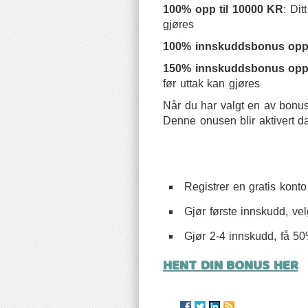
100% opp til 10000 KR
: Di
gjøres
100% innskuddsbonus opp t
150% innskuddsbonus opp t
før uttak kan gjøres
Når du har valgt en av bonus
Denne onusen blir aktivert da
Registrer en gratis konto
Gjør første innskudd, ve
Gjør 2-4 innskudd, få 5
HENT DIN BONUS HER