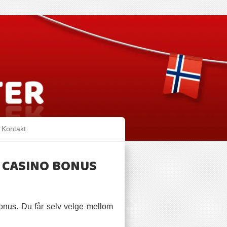
Kontakt
I CASINO BONUS
nus. Du får selv velge mellom