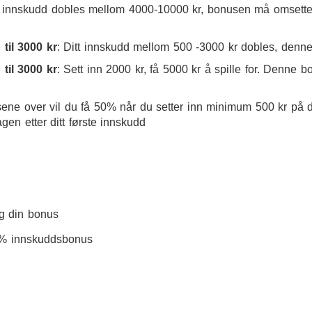
tt innskudd dobles mellom 4000-10000 kr, bonusen må omsette
il 3000 kr
: Ditt innskudd mellom 500 -3000 kr dobles, denne
il 3000 kr
: Sett inn 2000 kr, få 5000 kr å spille for. Denn
ene over vil du få 50% når du setter inn minimum 500 kr på 
gen etter ditt første innskudd
lg din bonus
0% innskuddsbonus