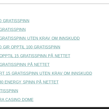
0 GRATISSPINN
 GRATISSPINN
5 GRATISSPINN UTEN KRAV OM INNSKUDD
 GIR OPPTIL 100 GRATISSPINN
OPPTIL 15 GRATISSPINN PÅ NETTET
 GRATISSPINN PÅ NETTET
ORT 15 GRATISSPINN UTEN KRAV OM INNSKUDD
30 ENERGY SPINN PÅ NETTET
TISSPINN
FRA CASINO DOME