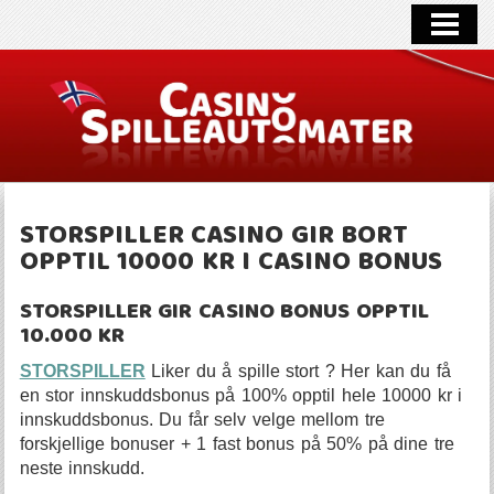
CASINO ONLINE
CASINO BONUS
NYE CASINO
FREE SPINS
CASINO NYHETER
STORSPILLER CASINO GIR BORT
OPPTIL 10000 KR I CASINO BONUS
KONTAKT
STORSPILLER GIR CASINO BONUS OPPTIL
10.000 KR
STORSPILLER
Liker du å spille stort ? Her kan du få
en stor innskuddsbonus på 100% opptil hele 10000 kr i
innskuddsbonus. Du får selv velge mellom tre
forskjellige bonuser + 1 fast bonus på 50% på dine tre
neste innskudd.