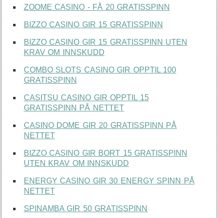
ZOOME CASINO - FÅ 20 GRATISSPINN
BIZZO CASINO GIR 15 GRATISSPINN
BIZZO CASINO GIR 15 GRATISSPINN UTEN
KRAV OM INNSKUDD
COMBO SLOTS CASINO GIR OPPTIL 100
GRATISSPINN
CASITSU CASINO GIR OPPTIL 15
GRATISSPINN PÅ NETTET
CASINO DOME GIR 20 GRATISSPINN PÅ
NETTET
BIZZO CASINO GIR BORT 15 GRATISSPINN
UTEN KRAV OM INNSKUDD
ENERGY CASINO GIR 30 ENERGY SPINN PÅ
NETTET
SPINAMBA GIR 50 GRATISSPINN