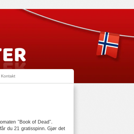
Kontakt
utomaten "Book of Dead".
 får du 21 gratisspinn. Gjør det