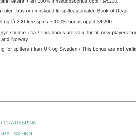
spinn ekstra + en 100% innskuddsbonus opptil $/€200.
pinn uten krav om innskudd til spilleautomaten Book of Dead
et og få 200 free spins + 100% bonus opptil $/€200
nye spillere i fra / This bonus are valid for all new players 
nd and Norway
g for spillere i fran UK og Sweden / This bonus are
not val
0 GRATISSPINN
 GRATISSPINN