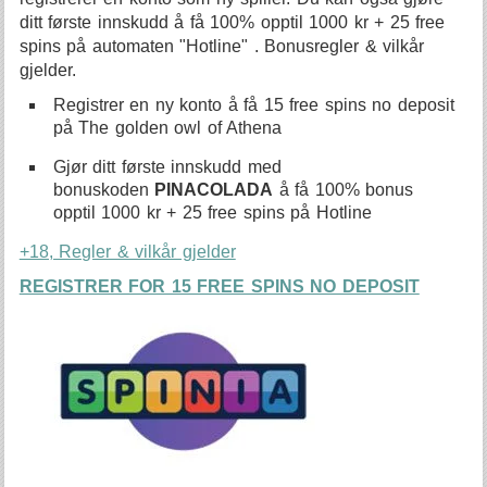
ditt første innskudd å få 100% opptil 1000 kr + 25 free
spins på automaten "Hotline" . Bonusregler & vilkår
gjelder.
Registrer en ny konto å få 15 free spins no deposit
på The golden owl of Athena
Gjør ditt første innskudd med
bonuskoden
PINACOLADA
å få 100% bonus
opptil 1000 kr + 25 free spins på Hotline
+18, Regler & vilkår gjelder
REGISTRER FOR 15 FREE SPINS NO DEPOSIT