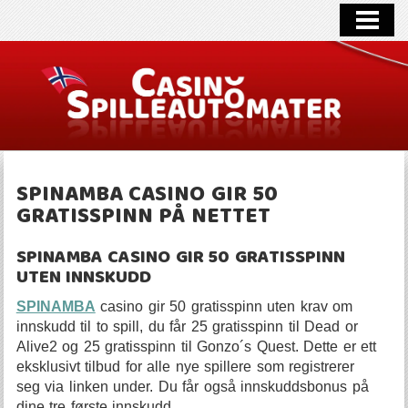
CASINO ONLINE
CASINO BONUS
NYE CASINO
FREE SPINS
CASINO NYHETER
SPINAMBA CASINO GIR 50
GRATISSPINN PÅ NETTET
KONTAKT
SPINAMBA CASINO GIR 50 GRATISSPINN
UTEN INNSKUDD
SPINAMBA
casino gir 50 gratisspinn uten krav om
innskudd til to spill, du får 25 gratisspinn til Dead or
Alive2 og 25 gratisspinn til Gonzo´s Quest. Dette er ett
eksklusivt tilbud for alle nye spillere som registrerer
seg via linken under. Du får også innskuddsbonus på
dine tre første innskudd.