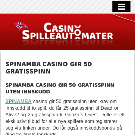
CASINO ONLINE
CASINO BONUS
NYE CASINO
FREE SPINS
CASINO NYHETER
SPINAMBA CASINO GIR 50
GRATISSPINN
KONTAKT
SPINAMBA CASINO GIR 50 GRATISSPINN
UTEN INNSKUDD
SPINAMBA
casino gir 50 gratisspinn uten krav om
innskudd til to spill, du får 25 gratisspinn til Dead or
Alive2 og 25 gratisspinn til Gonzo´s Quest. Dette er ett
eksklusivt tilbud for alle nye spillere som registrerer
seg via linken under. Du får også innskuddsbonus på
dine tre første innskudd.