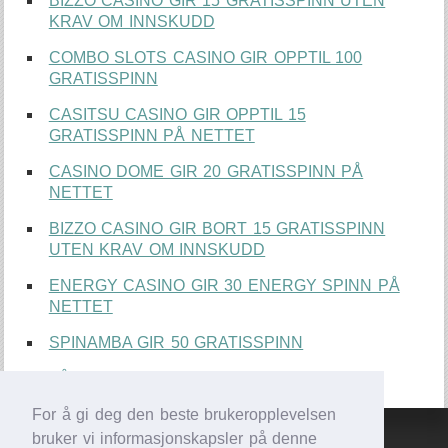
BIZZO CASINO GIR 15 GRATISSPINN UTEN
KRAV OM INNSKUDD
COMBO SLOTS CASINO GIR OPPTIL 100
GRATISSPINN
CASITSU CASINO GIR OPPTIL 15
GRATISSPINN PÅ NETTET
CASINO DOME GIR 20 GRATISSPINN PÅ
NETTET
BIZZO CASINO GIR BORT 15 GRATISSPINN
UTEN KRAV OM INNSKUDD
ENERGY CASINO GIR 30 ENERGY SPINN PÅ
NETTET
SPINAMBA GIR 50 GRATISSPINN
FÅ 20 GRATISSPINN FRA CASINO DOME
For å gi deg den beste brukeropplevelsen
bruker vi informasjonskapsler på denne