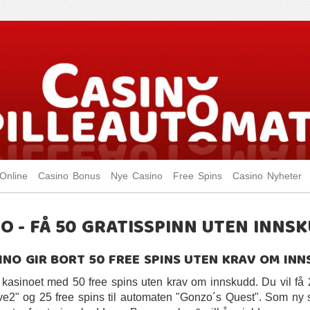
Online
Casino Bonus
Nye Casino
Free Spins
Casino Nyheter
O - FÅ 50 GRATISSPINN UTEN INNS
INO GIR BORT 50 FREE SPINS UTEN KRAV OM IN
t kasinoet med 50 free spins uten krav om innskudd. Du vil få 2
ve2" og 25 free spins til automaten "Gonzo´s Quest". Som ny