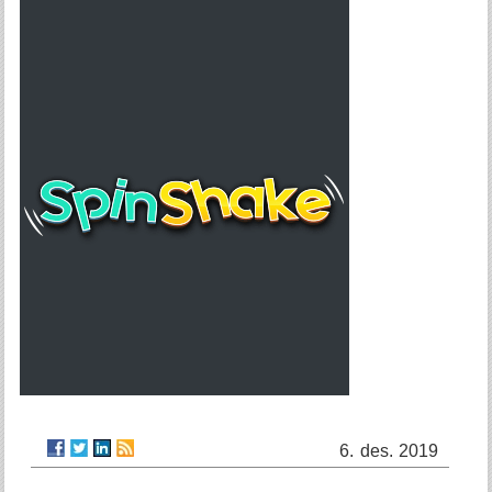
6. des. 2019