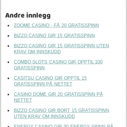
Andre innlegg
ZOOME CASINO - FÅ 20 GRATISSPINN
BIZZO CASINO GIR 15 GRATISSPINN
BIZZO CASINO GIR 15 GRATISSPINN UTEN
KRAV OM INNSKUDD
COMBO SLOTS CASINO GIR OPPTIL 100
GRATISSPINN
CASITSU CASINO GIR OPPTIL 15
GRATISSPINN PÅ NETTET
CASINO DOME GIR 20 GRATISSPINN PÅ
NETTET
BIZZO CASINO GIR BORT 15 GRATISSPINN
UTEN KRAV OM INNSKUDD
ENERGY CASINO GIR 30 ENERGY SPINN PÅ