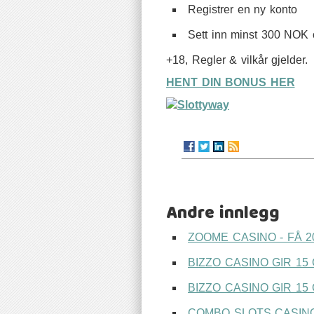
Registrer en ny konto
Sett inn minst 300 NOK 
+18, Regler & vilkår gjelder.
HENT DIN BONUS HER
Andre innlegg
ZOOME CASINO - FÅ 2
BIZZO CASINO GIR 15
BIZZO CASINO GIR 1
COMBO SLOTS CASINO