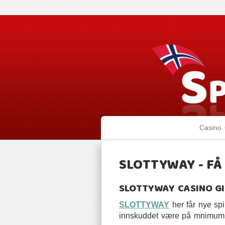
Casino 
SLOTTYWAY - FÅ
SLOTTYWAY CASINO G
SLOTTYWAY
her får nye sp
innskuddet være på mnimum 30