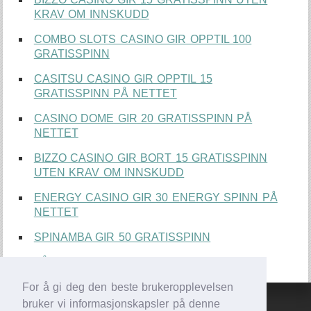
KRAV OM INNSKUDD
COMBO SLOTS CASINO GIR OPPTIL 100
GRATISSPINN
CASITSU CASINO GIR OPPTIL 15
GRATISSPINN PÅ NETTET
CASINO DOME GIR 20 GRATISSPINN PÅ
NETTET
BIZZO CASINO GIR BORT 15 GRATISSPINN
UTEN KRAV OM INNSKUDD
ENERGY CASINO GIR 30 ENERGY SPINN PÅ
NETTET
SPINAMBA GIR 50 GRATISSPINN
FÅ 20 GRATISSPINN FRA CASINO DOME
For å gi deg den beste brukeropplevelsen
bruker vi informasjonskapsler på denne