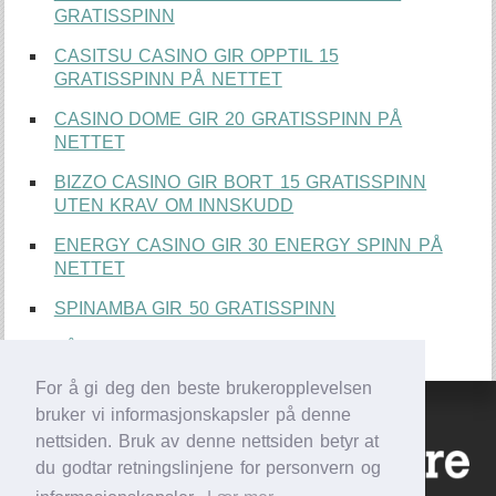
GRATISSPINN
CASITSU CASINO GIR OPPTIL 15
GRATISSPINN PÅ NETTET
CASINO DOME GIR 20 GRATISSPINN PÅ
NETTET
BIZZO CASINO GIR BORT 15 GRATISSPINN
UTEN KRAV OM INNSKUDD
ENERGY CASINO GIR 30 ENERGY SPINN PÅ
NETTET
SPINAMBA GIR 50 GRATISSPINN
FÅ 20 GRATISSPINN FRA CASINO DOME
For å gi deg den beste brukeropplevelsen
bruker vi informasjonskapsler på denne
nettsiden. Bruk av denne nettsiden betyr at
du godtar retningslinjene for personvern og