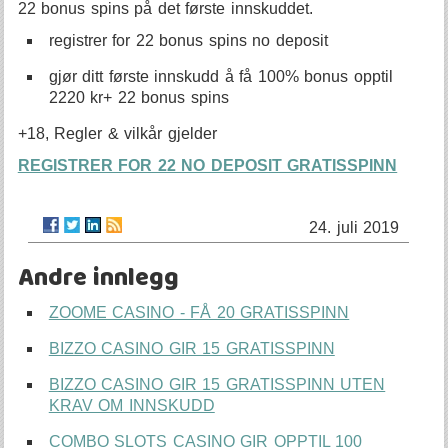
22 bonus spins på det første innskuddet.
registrer for 22 bonus spins no deposit
gjør ditt første innskudd å få 100% bonus opptil
2220 kr+ 22 bonus spins
+18, Regler & vilkår gjelder
REGISTRER FOR 22 NO DEPOSIT GRATISSPINN
24. juli 2019
Andre innlegg
ZOOME CASINO - FÅ 20 GRATISSPINN
BIZZO CASINO GIR 15 GRATISSPINN
BIZZO CASINO GIR 15 GRATISSPINN UTEN
KRAV OM INNSKUDD
COMBO SLOTS CASINO GIR OPPTIL 100