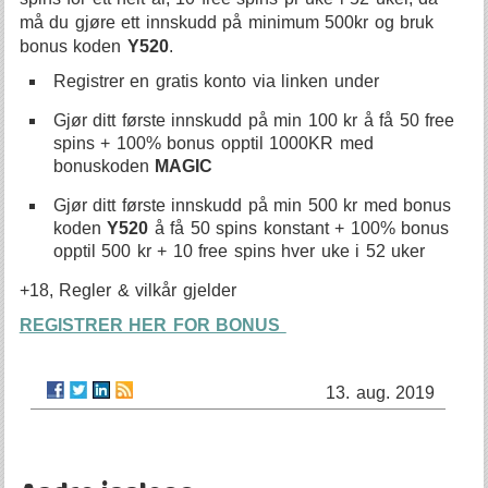
må du gjøre ett innskudd på minimum 500kr og bruk
bonus koden
Y520
.
Registrer en gratis konto via linken under
Gjør ditt første innskudd på min 100 kr å få 50 free
spins + 100% bonus opptil 1000KR med
bonuskoden
MAGIC
Gjør ditt første innskudd på min 500 kr med bonus
koden
Y520
å få 50 spins konstant + 100% bonus
opptil 500 kr + 10 free spins hver uke i 52 uker
+18, Regler & vilkår gjelder
REGISTRER HER FOR BONUS
13. aug. 2019