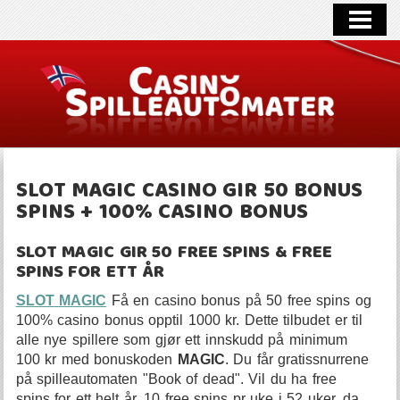
CASINO ONLINE
CASINO BONUS
NYE CASINO
FREE SPINS
CASINO NYHETER
SLOT MAGIC CASINO GIR 50 BONUS
SPINS + 100% CASINO BONUS
KONTAKT
SLOT MAGIC GIR 50 FREE SPINS & FREE
SPINS FOR ETT ÅR
SLOT MAGIC
Få en casino bonus på 50 free spins og
100% casino bonus opptil 1000 kr. Dette tilbudet er til
alle nye spillere som gjør ett innskudd på minimum
100 kr med bonuskoden
MAGIC
. Du får gratissnurrene
på spilleautomaten "Book of dead". Vil du ha free
spins for ett helt år, 10 free spins pr uke i 52 uker, da