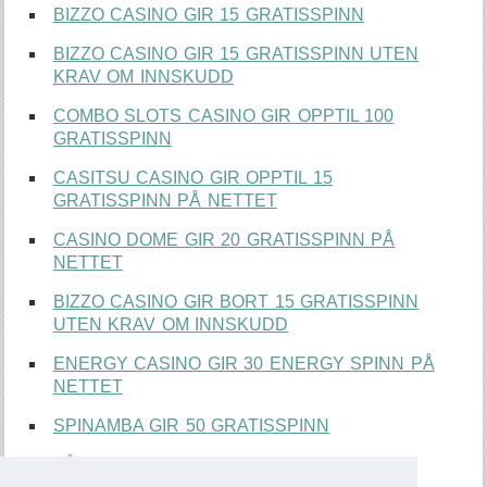
BIZZO CASINO GIR 15 GRATISSPINN
BIZZO CASINO GIR 15 GRATISSPINN UTEN
KRAV OM INNSKUDD
COMBO SLOTS CASINO GIR OPPTIL 100
GRATISSPINN
CASITSU CASINO GIR OPPTIL 15
GRATISSPINN PÅ NETTET
CASINO DOME GIR 20 GRATISSPINN PÅ
NETTET
BIZZO CASINO GIR BORT 15 GRATISSPINN
UTEN KRAV OM INNSKUDD
ENERGY CASINO GIR 30 ENERGY SPINN PÅ
NETTET
SPINAMBA GIR 50 GRATISSPINN
FÅ 20 GRATISSPINN FRA CASINO DOME