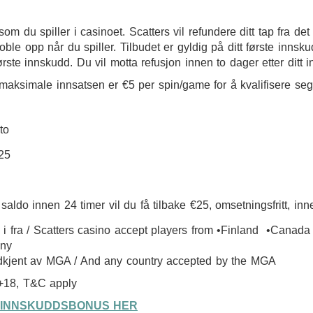
m du spiller i casinoet. Scatters vil refundere ditt tap fra de
ble opp når du spiller. Tilbudet er gyldig på ditt første innsk
første innskudd. Du vil motta refusjon innen to dager etter ditt
 maksimale innsatsen er €5 per spin/game for å kvalifisere seg f
to
€25
aldo innen 24 timer vil du få tilbake €25, omsetningsfritt, inn
re i fra / Scatters casino accept players from •Finland •Cana
any
dkjent av MGA / And any country accepted by the MGA
/ +18, T&C apply
I INNSKUDDSBONUS HER