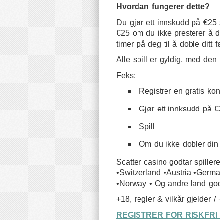
Hvordan fungerer dette?
Du gjør ett innskudd på €25 so
€25 om du ikke presterer å do
timer på deg til å doble ditt 
Alle spill er gyldig, med den
Feks:
Registrer en gratis kon
Gjør ett innksudd på 
Spill
Om du ikke dobler din s
Scatter casino godtar spille
•Switzerland •Austria •Germ
•Norway • Og andre land go
+18, regler & vilkår gjelder 
REGISTRER FOR RISKFR