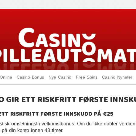
Online
Casino Bonus
Nye Casino
Free Spins
Casino Nyheter
O GIR ETT RISKFRITT FØRSTE INNSK
ETT RISKFRITT FØRSTE INNSKUDD PÅ €25
stisk omsetningsfri velkomstbonus. Om du ikke dobler verdien p
 på din konto innen 48 timer.