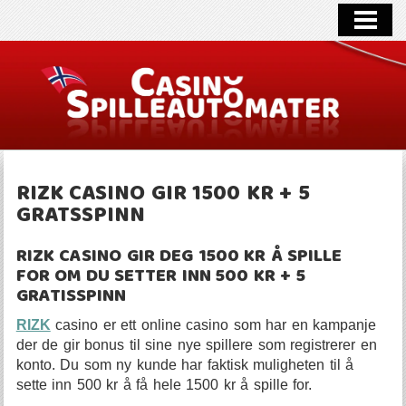
CASINO ONLINE
CASINO BONUS
NYE CASINO
FREE SPINS
CASINO NYHETER
RIZK CASINO GIR 1500 KR + 5
GRATSSPINN
KONTAKT
RIZK CASINO GIR DEG 1500 KR Å SPILLE
FOR OM DU SETTER INN 500 KR + 5
GRATISSPINN
RIZK
casino er ett online casino som har en kampanje
der de gir bonus til sine nye spillere som registrerer en
konto. Du som ny kunde har faktisk muligheten til å
sette inn 500 kr å få hele 1500 kr å spille for.