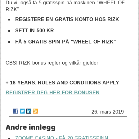
Du vil også få 5 gratisspin på maskinen "WHEEL OF
RIZK"
REGISTERE EN GRATIS KONTO HOS RIZK
SETT IN 500 KR
FÅ 5 GRATIS SPIN PÅ "WHEEL OF RIZK"
OBS! RIZK bonus regler og vilkår gjelder
+ 18 YEARS, RULES AND CONDITIONS APPLY
REGISTRER DEG HER FOR BONUSEN
26. mars 2019
Andre innlegg
ZOOME CASINO - FÅ 20 GRATISSPINN