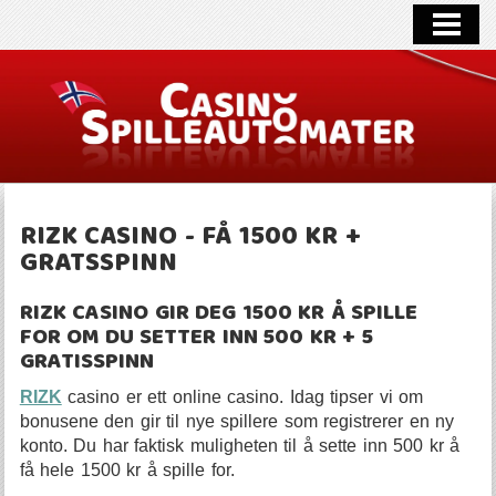
CASINO ONLINE
CASINO BONUS
NYE CASINO
FREE SPINS
CASINO NYHETER
RIZK CASINO - FÅ 1500 KR +
GRATSSPINN
KONTAKT
RIZK CASINO GIR DEG 1500 KR Å SPILLE
FOR OM DU SETTER INN 500 KR + 5
GRATISSPINN
RIZK
casino er ett online casino. Idag tipser vi om
bonusene den gir til nye spillere som registrerer en ny
konto. Du har faktisk muligheten til å sette inn 500 kr å
få hele 1500 kr å spille for.