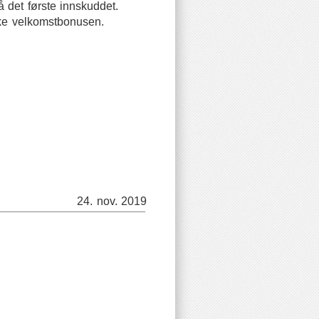
 det første innskuddet.
ske velkomstbonusen.
24. nov. 2019