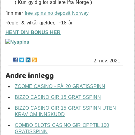
( Kun gyldig for spillere ifra Norge )
finn mer
free spins no deposit Norway
Regler & vilkår gjelder, +18 år
HENT DIN BONUS HER
2. nov. 2021
Andre innlegg
ZOOME CASINO - FÅ 20 GRATISSPINN
BIZZO CASINO GIR 15 GRATISSPINN
BIZZO CASINO GIR 15 GRATISSPINN UTEN
KRAV OM INNSKUDD
COMBO SLOTS CASINO GIR OPPTIL 100
GRATISSPINN