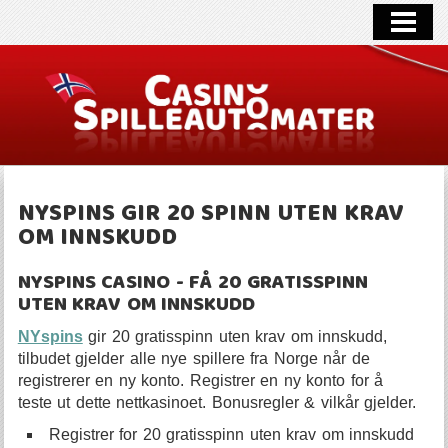
CASINO ONLINE
CASINO BONUS
NYE CASINO
FREE SPINS
CASINO NYHETER
NYSPINS GIR 20 SPINN UTEN KRAV
OM INNSKUDD
KONTAKT
NYSPINS CASINO - FÅ 20 GRATISSPINN
UTEN KRAV OM INNSKUDD
NYspins
gir 20 gratisspinn uten krav om innskudd,
tilbudet gjelder alle nye spillere fra Norge når de
registrerer en ny konto. Registrer en ny konto for å
teste ut dette nettkasinoet. Bonusregler & vilkår gjelder.
Registrer for 20 gratisspinn uten krav om innskudd