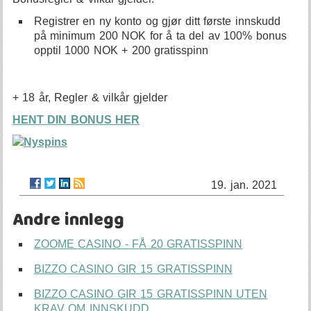
Registrer en ny konto og gjør ditt første innskudd
på minimum 200 NOK for å ta del av 100% bonus
opptil 1000 NOK + 200 gratisspinn
+ 18 år, Regler & vilkår gjelder
HENT DIN BONUS HER
19. jan. 2021
Andre innlegg
ZOOME CASINO - FÅ 20 GRATISSPINN
BIZZO CASINO GIR 15 GRATISSPINN
BIZZO CASINO GIR 15 GRATISSPINN UTEN
KRAV OM INNSKUDD