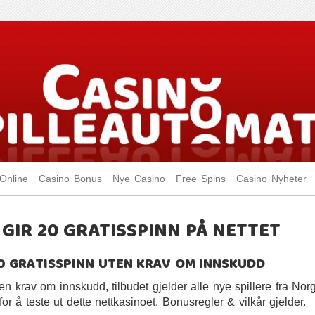
Online
Casino Bonus
Nye Casino
Free Spins
Casino Nyheter
 GIR 20 GRATISSPINN PÅ NETTET
20 GRATISSPINN UTEN KRAV OM INNSKUDD
en krav om innskudd, tilbudet gjelder alle nye spillere fra Nor
or å teste ut dette nettkasinoet. Bonusregler & vilkår gjelder.