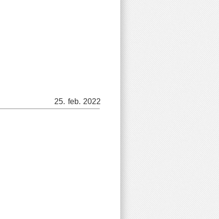
)
25. feb. 2022