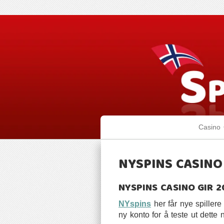
Casino 
NYSPINS CASINO 
NYSPINS CASINO GIR 
NYspins
her får nye spillere
ny konto for å teste ut dette 