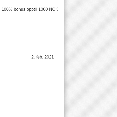
 av 100% bonus opptil 1000 NOK
2. feb. 2021