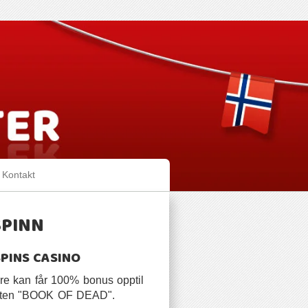
Kontakt
SPINN
SPINS CASINO
ere kan får 100% bonus opptil
tomaten "BOOK OF DEAD".