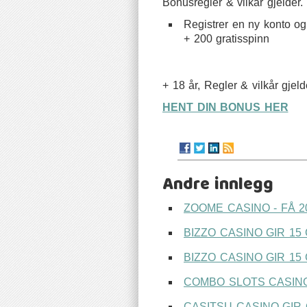
Bonusregler & vilkår gjelder.
Registrer en ny konto o
+ 200 gratisspinn
+ 18 år, Regler & vilkår gjeld
HENT DIN BONUS HER
Andre innlegg
ZOOME CASINO - FÅ 2
BIZZO CASINO GIR 15
BIZZO CASINO GIR 1
COMBO SLOTS CASINO
CASITSU CASINO GIR 