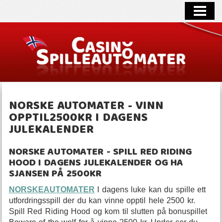
CASINO ONLINE
CASINO BONUS
NYE CASINO
FREE SPINS
CASINO NYHETER
NORSKE AUTOMATER - VINN
OPPTIL2500KR I DAGENS
KONTAKT
JULEKALENDER
NORSKE AUTOMATER - SPILL RED RIDING
HOOD I DAGENS JULEKALENDER OG HA
SJANSEN PÅ 2500KR
NORSKEAUTOMATER
I dagens luke kan du spille ett
utfordringsspill der du kan vinne opptil hele 2500 kr.
Spill Red Riding Hood og kom til slutten på bonuspillet