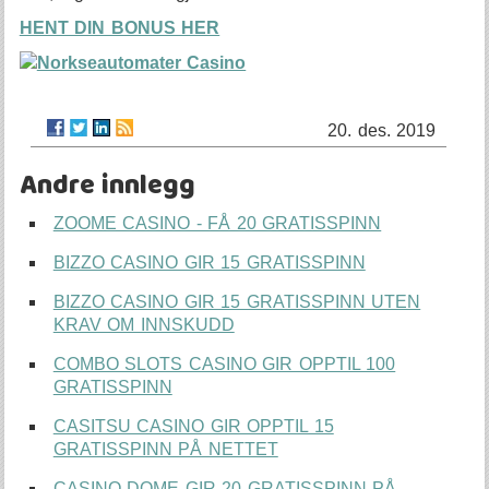
HENT DIN BONUS HER
20. des. 2019
Andre innlegg
ZOOME CASINO - FÅ 20 GRATISSPINN
BIZZO CASINO GIR 15 GRATISSPINN
BIZZO CASINO GIR 15 GRATISSPINN UTEN
KRAV OM INNSKUDD
COMBO SLOTS CASINO GIR OPPTIL 100
GRATISSPINN
CASITSU CASINO GIR OPPTIL 15
GRATISSPINN PÅ NETTET
CASINO DOME GIR 20 GRATISSPINN PÅ