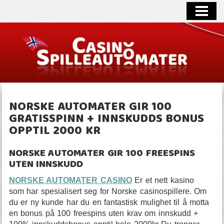
CASINO ONLINE
CASINO BONUS
NYE CASINO
FREE SPINS
CASINO NYHETER
NORSKE AUTOMATER GIR 100
GRATISSPINN + INNSKUDDS BONUS
KONTAKT
OPPTIL 2000 KR
NORSKE AUTOMATER GIR 100 FREESPINS
UTEN INNSKUDD
NORSKE AUTOMATER CASINO
Er et nett kasino
som har spesialisert seg for Norske casinospillere. Om
du er ny kunde har du en fantastisk mulighet til å motta
en bonus på 100 freespins uten krav om innskudd +