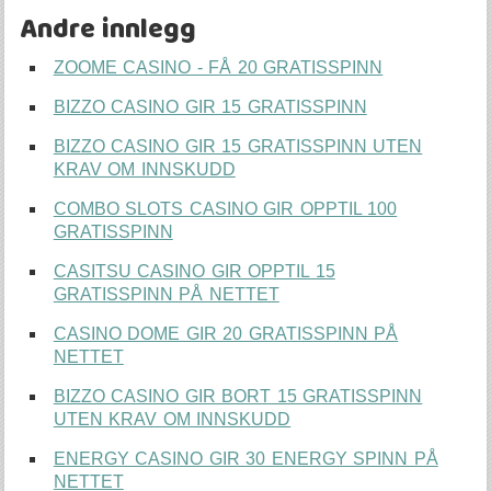
Andre innlegg
ZOOME CASINO - FÅ 20 GRATISSPINN
BIZZO CASINO GIR 15 GRATISSPINN
BIZZO CASINO GIR 15 GRATISSPINN UTEN
KRAV OM INNSKUDD
COMBO SLOTS CASINO GIR OPPTIL 100
GRATISSPINN
CASITSU CASINO GIR OPPTIL 15
GRATISSPINN PÅ NETTET
CASINO DOME GIR 20 GRATISSPINN PÅ
NETTET
BIZZO CASINO GIR BORT 15 GRATISSPINN
UTEN KRAV OM INNSKUDD
ENERGY CASINO GIR 30 ENERGY SPINN PÅ
NETTET