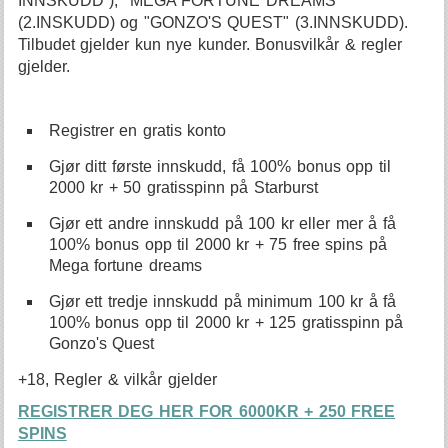
INNSKUDD ), "MEGA FORTUNE DREAMS "
(2.INSKUDD) og "GONZO'S QUEST" (3.INNSKUDD).
Tilbudet gjelder kun nye kunder. Bonusvilkår & regler
gjelder.
Registrer en gratis konto
Gjør ditt første innskudd, få 100% bonus opp til
2000 kr + 50 gratisspinn på Starburst
Gjør ett andre innskudd på 100 kr eller mer å få
100% bonus opp til 2000 kr + 75 free spins på
Mega fortune dreams
Gjør ett tredje innskudd på minimum 100 kr å få
100% bonus opp til 2000 kr + 125 gratisspinn på
Gonzo's Quest
+18, Regler & vilkår gjelder
REGISTRER DEG HER FOR 6000KR + 250 FREE
SPINS