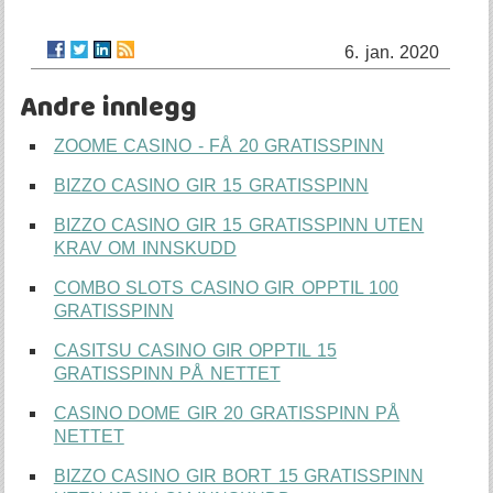
6. jan. 2020
Andre innlegg
ZOOME CASINO - FÅ 20 GRATISSPINN
BIZZO CASINO GIR 15 GRATISSPINN
BIZZO CASINO GIR 15 GRATISSPINN UTEN
KRAV OM INNSKUDD
COMBO SLOTS CASINO GIR OPPTIL 100
GRATISSPINN
CASITSU CASINO GIR OPPTIL 15
GRATISSPINN PÅ NETTET
CASINO DOME GIR 20 GRATISSPINN PÅ
NETTET
BIZZO CASINO GIR BORT 15 GRATISSPINN