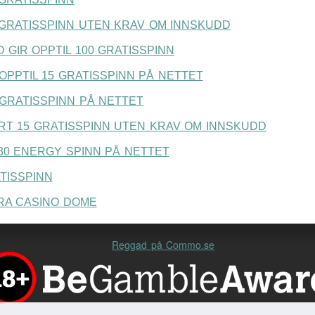
5 GRATISSPINN UTEN KRAV OM INNSKUDD
 GIR OPPTIL 100 GRATISSPINN
OPPTIL 15 GRATISSPINN PÅ NETTET
 GRATISSPINN PÅ NETTET
ORT 15 GRATISSPINN UTEN KRAV OM INNSKUDD
30 ENERGY SPINN PÅ NETTET
TISSPINN
FRA CASINO DOME
eservert.
18+. Bare ny kunder, Spill ansvarlig
Hjelpelinjen.no.
. |
Cook