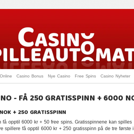
Online
Casino Bonus
Nye Casino
Free Spins
Casino Nyheter
NO - FÅ 250 GRATISSPINN + 6000 N
 NOK + 250 GRATISSPINN
få opptil 6000 kr + 50 free spins. Gratisspinnene kan spilles
spillere få opptil 6000 kr + 250 gratisspinn på de tre første