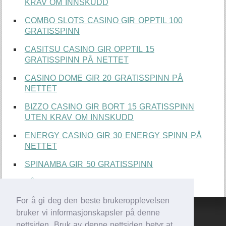
KRAV OM INNSKUDD
COMBO SLOTS CASINO GIR OPPTIL 100
GRATISSPINN
CASITSU CASINO GIR OPPTIL 15
GRATISSPINN PÅ NETTET
CASINO DOME GIR 20 GRATISSPINN PÅ
NETTET
BIZZO CASINO GIR BORT 15 GRATISSPINN
UTEN KRAV OM INNSKUDD
ENERGY CASINO GIR 30 ENERGY SPINN PÅ
NETTET
SPINAMBA GIR 50 GRATISSPINN
FÅ 20 GRATISSPINN FRA CASINO DOME
For å gi deg den beste brukeropplevelsen
bruker vi informasjonskapsler på denne
nettsiden. Bruk av denne nettsiden betyr at