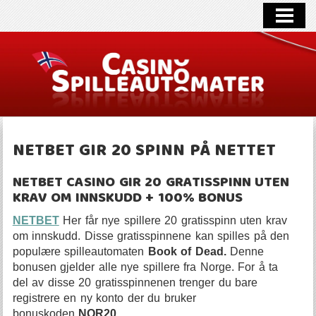
CASINO ONLINE
CASINO BONUS
NYE CASINO
FREE SPINS
CASINO NYHETER
NETBET GIR 20 SPINN PÅ NETTET
KONTAKT
NETBET CASINO GIR 20 GRATISSPINN UTEN
KRAV OM INNSKUDD + 100% BONUS
NETBET
Her får nye spillere 20 gratisspinn uten krav
om innskudd. Disse gratisspinnene kan spilles på den
populære spilleautomaten
Book of Dead.
Denne
bonusen gjelder alle nye spillere fra Norge. For å ta
del av disse 20 gratisspinnenen trenger du bare
registrere en ny konto der du bruker
bonuskoden
NOR20