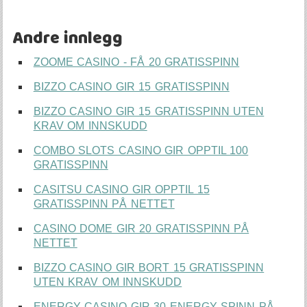
Andre innlegg
ZOOME CASINO - FÅ 20 GRATISSPINN
BIZZO CASINO GIR 15 GRATISSPINN
BIZZO CASINO GIR 15 GRATISSPINN UTEN
KRAV OM INNSKUDD
COMBO SLOTS CASINO GIR OPPTIL 100
GRATISSPINN
CASITSU CASINO GIR OPPTIL 15
GRATISSPINN PÅ NETTET
CASINO DOME GIR 20 GRATISSPINN PÅ
NETTET
BIZZO CASINO GIR BORT 15 GRATISSPINN
UTEN KRAV OM INNSKUDD
ENERGY CASINO GIR 30 ENERGY SPINN PÅ