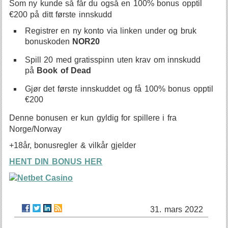
Som ny kunde så får du også en 100% bonus opptil
€200 på ditt første innskudd
Registrer en ny konto via linken under og bruk
bonuskoden
NOR20
Spill 20 med gratisspinn uten krav om innskudd
på
Book of Dead
Gjør det første innskuddet og få 100% bonus opptil
€200
Denne bonusen er kun gyldig for spillere i fra
Norge/Norway
+18år, bonusregler & vilkår gjelder
HENT DIN BONUS HER
31. mars 2022